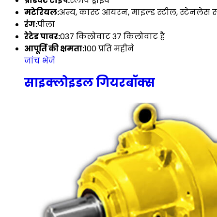
प्रॉडक्ट टाइप:
स्लीव ड्राइव
मटेरियल:
अन्य, कास्ट आयरन, माइल्ड स्टील, स्टेनलेस स
रंग:
पीला
रेटेड पावर:
037 किलोवाट 37 किलोवाट है
आपूर्ति की क्षमता:
100 प्रति महीने
जांच भेजें
साइक्लोइडल गियरबॉक्स