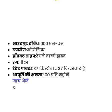
आउटपुट टॉर्क:
5000 एन-एम
उपयोग:
औद्योगिक
प्रॉडक्ट टाइप:
रेंगने वाली ड्राइव
रंग:
पीला
रेटेड पावर:
037 किलोवाट 37 किलोवाट है
आपूर्ति की क्षमता:
100 प्रति महीने
जांच भेजें
X