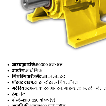
आउटपुट टॉर्क:
60000 एन-एम
उपयोग:
औद्योगिक
गियरिंग अरेंजमेंट:
साइक्लोइडल
प्रॉडक्ट टाइप:
साइक्लोइडल गियरबॉक्स
मटेरियल:
अन्य, कास्ट आयरन, माइल्ड स्टील, स्टेनलेस स
रंग:
पीला
वोल्टेज:
110-220 वोल्ट (v)